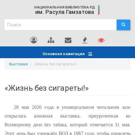
Перейти
НАЦИОНАЛЬНАЯ БИБЛИОТЕКА РД
к
им. Расула Гамзатова
основному
Поиск
содержанию
ПОИСК
Поиск
Основная навигация
Выставки
«Жизнь без сигареты!»
«Жизнь без сигареты!»
28 мая 2026 года в универсальном читальном зале
открылась книжная выставка, приуроченная ко
Всемирному дню без табака, который отмечается 31 мая.
Этот день был учреждён ВОЗ в 1987 году, чтобы привлечь