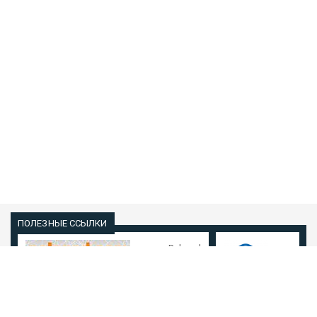
с
Polpred
u
polpred.com