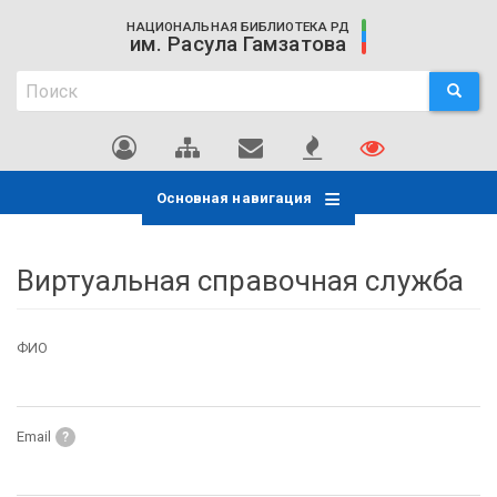
Перейти
НАЦИОНАЛЬНАЯ БИБЛИОТЕКА РД
к
им. Расула Гамзатова
основному
Поиск
содержанию
ПОИСК
Поиск
Основная навигация
Виртуальная справочная служба
ФИО
Email
?