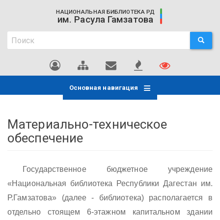
Перейти
НАЦИОНАЛЬНАЯ БИБЛИОТЕКА РД
к
им. Расула Гамзатова
основному
Поиск
содержанию
ПОИСК
Поиск
Основная навигация
Материально-техническое
обеспечение
Государственное бюджетное учреждение
«Национальная библиотека Республики Дагестан им.
Р.Гамзатова» (далее - библиотека) располагается в
отдельно стоящем 6-этажном капитальном здании