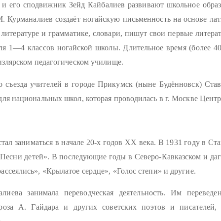
и его сподвижник Зейд Кайбалиев развивают школьное образо
. Курманалиев создаёт ногайскую письменность на основе лати
литературе и грамматике, словари, пишут свои первые литерат
я 1—4 классов ногайской школы. Длительное время (более 40
излярском педагогическом училище.
съезда учителей в городе Прикумск (ныне Будённовск) Ставр
ля национальных школ, которая проводилась в г. Москве Центр
ал заниматься в начале 20-х годов XX века. В 1931 году в Ста
Песни детей». В последующие годы в Северо-Кавказском и даг
ссеялись», «Крылатое сердце», «Голос степи» и другие.
алиева занимала переводческая деятельность. Им перевед
проза А. Гайдара и других советских поэтов и писателей,