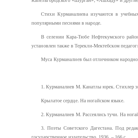
Капельгородского «Шурган», «Ашхаду» и другие
Стихи Курманалиева изучаются в учебных 
популярными песнями в народе.
В селении Кара-Тюбе Нефтекумского район
установлен также в Терекли-Мектебском педагоги
Муса Курманалиев был отличником народн
1. Курманалиев М. Канатлы юрек. Стихлер эм
Крылатое сердце. На ногайском языке.
2. Курманалиев М. Рассеялись тучи. На ногай
3. Поэты Советского Дагестана. Под ред
государственное издательство, 1936. – 166 с.