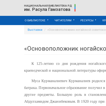
Перейти
НАЦИОНАЛЬНАЯ БИБЛИОТЕКА РД
к
им. Расула Гамзатова
основному
содержанию
О БИБЛИОТЕКЕ
ЧИТАТЕЛЯМ
РЕСУРСЫ
К
Выставки
«Основоположник ногайской советско
«Основоположник ногайско
К 125-летию со дня рождения ногайског
краеведческой и национальной литературы офор
Муса Курманалиевич Курманалиев родился 1
батрака. Первоначальное образование получил в 
другие предметы. Большую роль в становлени
Абдулхамидом Джанибековым. В 1920 году при 