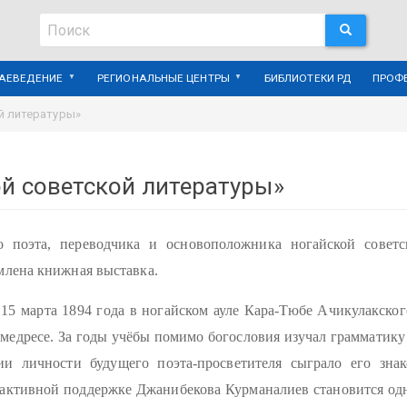
Поиск
ПОИСК
Поиск
РАЕВЕДЕНИЕ
РЕГИОНАЛЬНЫЕ ЦЕНТРЫ
БИБЛИОТЕКИ РД
ПРОФ
й литературы»
й советской литературы»
о поэта, переводчика и основоположника ногайской совет
млена книжная выставка.
5 марта 1894 года в ногайском ауле Кара-Тюбе Ачикулакског
медресе. За годы учёбы помимо богословия изучал грамматику 
и личности будущего поэта-просветителя сыграло его зна
активной поддержке Джанибекова Курманалиев становится одн