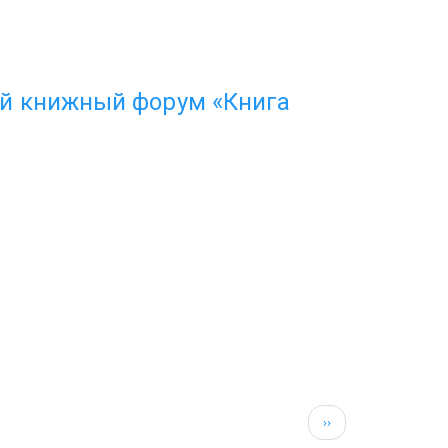
ий книжный форум «Книга
Следующая
››
страница