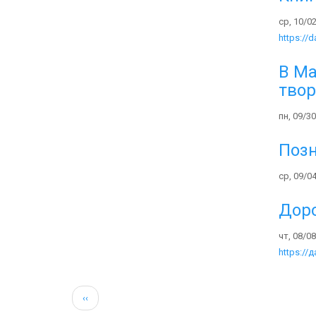
ср, 10/02
https://
В Ма
твор
пн, 09/30
Позн
ср, 09/04
Доро
чт, 08/08
https://
Нумерация
←
‹‹
страниц