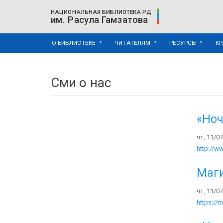
Перейти
НАЦИОНАЛЬНАЯ БИБЛИОТЕКА РД
к
им. Расула Гамзатова
основному
содержанию
О БИБЛИОТЕКЕ
ЧИТАТЕЛЯМ
РЕСУРСЫ
К
Сми о нас
«Ноч
чт, 11/07
http://w
Маги
чт, 11/07
https://