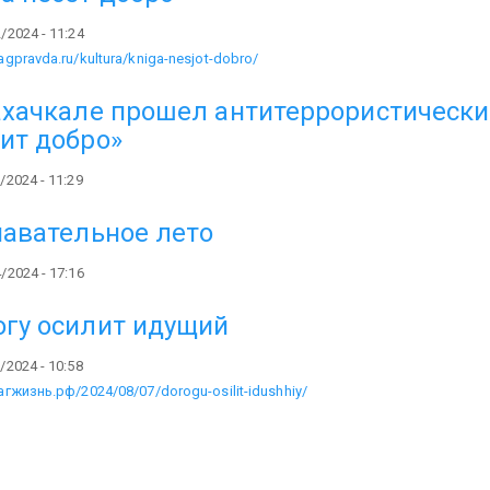
/2024 - 11:24
dagpravda.ru/kultura/kniga-nesjot-dobro/
хачкале прошел антитеррористическ
ит добро»
/2024 - 11:29
авательное лето
/2024 - 17:16
гу осилит идущий
/2024 - 10:58
дагжизнь.рф/2024/08/07/dorogu-osilit-idushhiy/