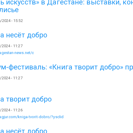
ь искусств» в Дагестане: выставки, к
лисье
/2024 - 15:52
а несёт добро
/2024 - 11:27
dagestan-news.net/c
м-фестиваль: «Книга творит добро» п
/2024 - 11:27
а творит добро
/2024 - 11:26
agjur.com/kniga-tvorit-dobro/?ysclid
а несёт добро