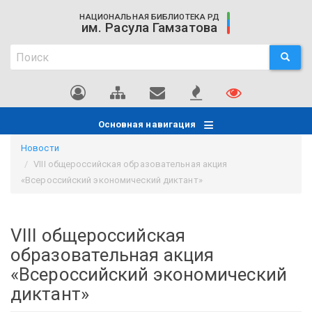
Перейти
НАЦИОНАЛЬНАЯ БИБЛИОТЕКА РД
к
им. Расула Гамзатова
основному
Поиск
содержанию
ПОИСК
Поиск
Основная навигация
Новости
VIII общероссийская образовательная акция
«Всероссийский экономический диктант»
VIII общероссийская
образовательная акция
«Всероссийский экономический
диктант»