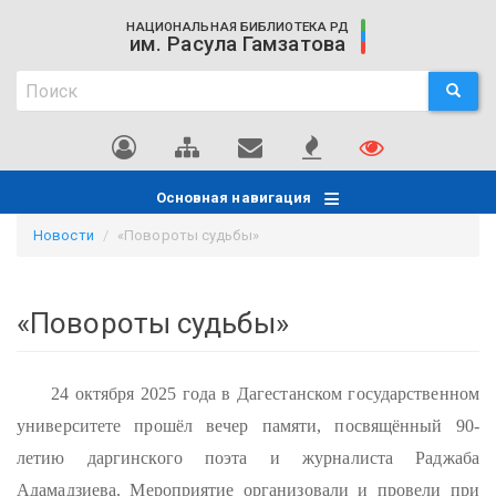
Перейти
НАЦИОНАЛЬНАЯ БИБЛИОТЕКА РД
к
им. Расула Гамзатова
основному
Поиск
содержанию
ПОИСК
Поиск
Основная навигация
Новости
«Повороты судьбы»
«Повороты судьбы»
24 октября 2025 года в Дагестанском государственном
университете прошёл вечер памяти, посвящённый 90-
летию даргинского поэта и журналиста Раджаба
Адамадзиева. Мероприятие организовали и провели при