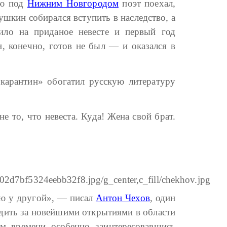
ню под
Нижним Новгородом
поэт поехал,
шкин собирался вступить в наследство, а
тило на приданое невесте и первый год
, конечно, готов не был — и оказался в
карантин» обогатил русскую литературу
е то, что невеста. Куда! Жена свой брат.
ую у другой», — писал
Антон Чехов
, один
едить за новейшими открытиями в области
м времени особенно заинтересовавшись