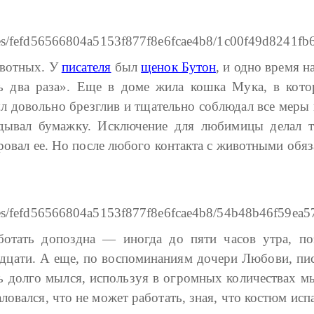
ивотных. У
писателя
был
щенок Бутон
, и одно время 
ть два раза». Еще в доме жила кошка Мука, в кот
 довольно брезглив и тщательно соблюдал все меры г
адывал бумажку. Исключение для любимицы делал 
ировал ее. Но после любого контакта с животными обя
отать допоздна — иногда до пяти часов утра, по
надцати. А еще, по воспоминаниям дочери Любови, пи
ь долго мылся, используя в огромных количествах м
овался, что не может работать, зная, что костюм исп