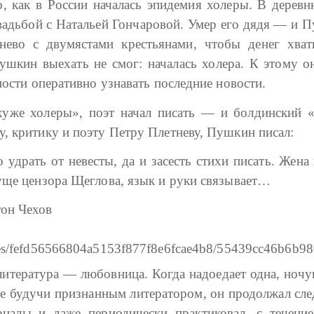
о, как в России началась эпидемия холеры. В дерев
вадьбой с Натальей Гончаровой. Умер его дядя — и Пу
нево с двумястами крестьянами, чтобы денег хва
шкин выехать не смог: началась холера. К этому он
ности оперативно узнавать последние новости.
хуже холеры», поэт начал писать — и болдинский «
, критику и поэту Петру Плетневу, Пушкин писал:
удрать от невесты, да и засесть стихи писать. Жена н
уще цензора Щеглова, язык и руки связывает…
тон Чехов
итература — любовница. Когда надоедает одна, ноч
же будучи признанным литератором, он продолжал сл
налы и даже периодически практиковал, с течение