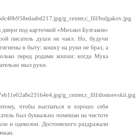
на двери под карточкой «Михаил Булгаков»
орой писатель души не чаял. Но, будучи
игиены в быту: кошку на руки не брал, а
только перед родами кошки: когда Мука
зательно мыл руки.
этому, чтобы выспаться и хорошо себя
сатель был буквально помешан на чистоте
ыло и одеколон. Достоевского раздражали
ачкан.