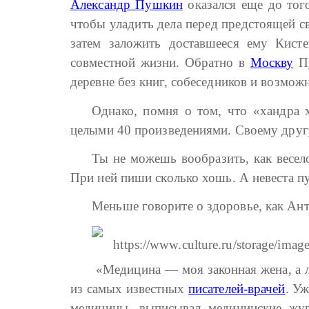
Александр Пушкин
оказался еще до тог
чтобы уладить дела перед предстоящей с
затем заложить доставшееся ему Кисте
совместной жизни. Обратно в
Москву
Пу
деревне без книг, собеседников и возмож
Однако, помня о том, что «хандра 
целыми 40 произведениями. Своему другу
Ты не можешь вообразить, как весело 
При ней пиши сколько хошь. А невеста п
Меньше говорите о здоровье, как Ан
«Медицина — моя законная жена, а л
из самых известных
писателей-врачей
. У
медицины, выписывал медицинские жур