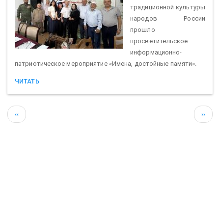
традиционной культуры
народов России
прошло
просветительское
информационно-
патриотическое мероприятие «Имена, достойные памяти».
ЧИТАТЬ
Нумерация
←
След
‹‹
››
страниц
стран