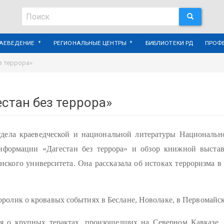
Поиск
ПОИСК
Поиск
РАЕВЕДЕНИЕ
РЕГИОНАЛЬНЫЕ ЦЕНТРЫ
БИБЛИОТЕКИ РД
ПРОФ
з террора»
стан без террора»
отдела краеведческой и национальной литературы Национальн
нформации «Дагестан без террора» и обзор книжной выста
нского университета. Она рассказала об истоках терроризма в
олик о кровавых событиях в Беслане, Новолаке, в Первомайске
я о крупных терактах, произошедших на Северном Кавказе, 