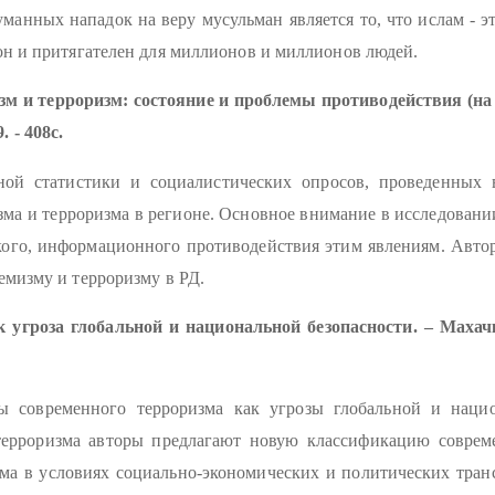
манных нападок на веру мусульман является то, что ислам - э
он и притягателен для миллионов и миллионов людей.
м и терроризм: состояние и проблемы противодействия (на
 - 408с.
ной статистики и социалистических опросов, проведенных 
зма и терроризма в регионе. Основное внимание в исследовани
ого, информационного противодействия этим явлениям. Автор 
емизму и терроризму в РД.
 угроза глобальной и национальной безопасности.
– Махач
 современного терроризма как угрозы глобальной и нацио
терроризма авторы предлагают новую классификацию совреме
ма в условиях социально-экономических и политических тра