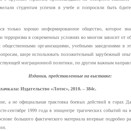
желали студентам успехов в учебе и попросили быть бдит
ся только хорошо информированное общество, которое зна
и терроризма в современных условиях во многом зависит от 
с общественными организациями, учебными заведениями в эт
вопросам, шире использовать положительный зарубежный опы
тствующей миграционной политики, по другим важным направл
Издания, представленные на выставке:
хачкала: Издательство «Лотос», 2010. – 384с.
ие, а не официальная трактовка боевых действий в горах Да
густе-сентябре 1999 года в эпицентре трагических событий на
основе большого фактического материала впервые подробно ра
ии.