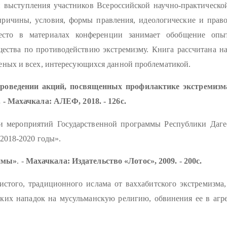
выступления участников Всероссийской научно-практической 
причины, условия, формы правления, идеологические и пра
есто в материалах конференции занимает обобщение опыт
ества по противодействию экстремизму. Книга рассчитана н
еных и всех, интересующихся данной проблематикой.
роведении акций, посвященных профилактике экстремизма
.
- Махачкала: АЛЕФ, 2018. - 126с.
ии мероприятий Государственной программы Республики Даге
2018-2020 годы».
тимы»
. -
Махачкала: Издательство «Лотос», 2009. - 200с.
истого, традиционного ислама от ваххабитского экстремизма
ких нападок на мусульманскую религию, обвинения ее в агр