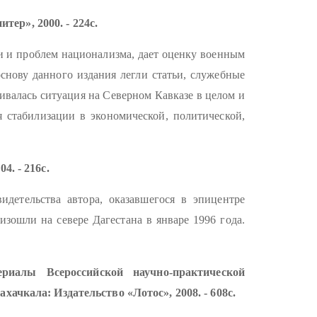
тер», 2000. - 224с.
и и проблем национализма, дает оценку военным
снову данного издания легли статьи, служебные
вивалась ситуация на Северном Кавказе в целом и
я стабилизации в экономической, политической,
4. - 216с.
детельства автора, оказавшегося в эпицентре
зошли на севере Дагестана в январе 1996 года.
риалы Всероссийской научно-практической
ахачкала: Издательство «Лотос», 2008. - 608с.