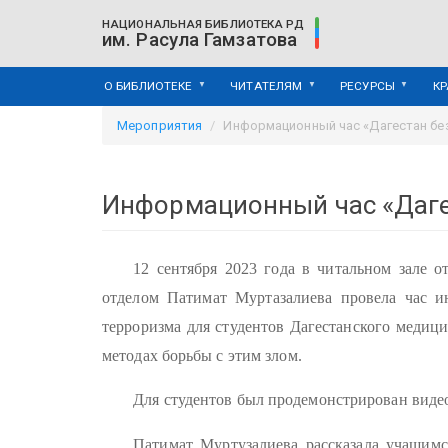
Перейти
НАЦИОНАЛЬНАЯ БИБЛИОТЕКА РД
к
им. Расула Гамзатова
основному
содержанию
О БИБЛИОТЕКЕ
ЧИТАТЕЛЯМ
РЕСУРСЫ
К
Мероприятия
Информационный час «Дагестан бе
Информационный час «Даге
12 сентября 2023 года в читальном зале 
отделом Патимат Муртазалиева провела час и
терроризма для студентов Дагестанского медици
методах борьбы с этим злом.
Для студентов был продемонстрирован видеор
Патимат Муртузалиева рассказала учащимс