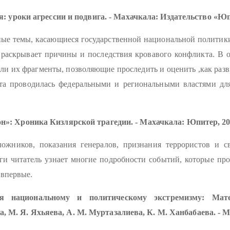
я: уроки агрессии и подвига.
- Махачкала: Издательство «Юпи
ные темы, касающиеся государственной национальной политик
, раскрывает причины и последствия кровавого конфликта. В о
или их фрагменты, позволяющие проследить и оценить ,как раз
ота проводилась федеральными и региональными властями дл
н»: Хроника Кизлярской трагедии.
- Махачкала: Юпитер, 200
жников, показания генералов, признания террористов и сви
ги читатель узнает многие подробности событий, которые прои
 впервые.
я национальному и политическому экстремизму
: Мате
а, М. Я. Яхьяева, А. М. Муртазалиева, К. М. Ханбабаева. - М