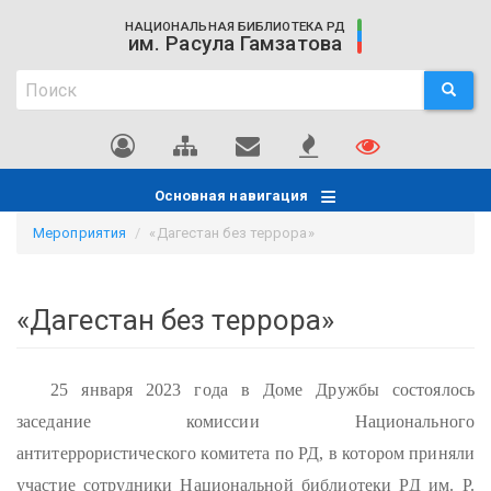
Перейти
НАЦИОНАЛЬНАЯ БИБЛИОТЕКА РД
к
им. Расула Гамзатова
основному
Поиск
содержанию
ПОИСК
Поиск
Основная навигация
Мероприятия
«Дагестан без террора»
«Дагестан без террора»
25 января 2023 года в Доме Дружбы состоялось
заседание комиссии Национального
антитеррористического комитета по РД, в котором приняли
участие сотрудники Национальной библиотеки РД им. Р.