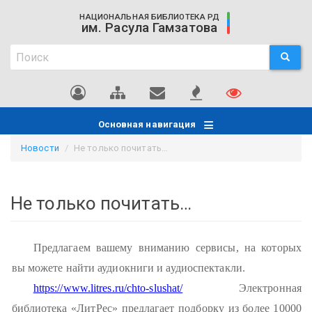
Перейти
НАЦИОНАЛЬНАЯ БИБЛИОТЕКА РД
к
им. Расула Гамзатова
основному
Поиск
содержанию
ПОИСК
Поиск
Основная навигация
Новости
Не только почитать…
Не только почитать…
Предлагаем вашему вниманию сервисы, на которых
вы можете найти аудиокниги и аудиоспектакли.
https://www.litres.ru/chto-slushat/
Электронная
библиотека «ЛитРес» предлагает подборку из более 10000