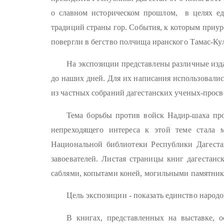
о славном историческом прошлом, в целях ед
традиций страны гор. События, к которым приур
повергли в бегство полчища иранского Тамас-Ку
На экспозиции представлены различные издан
до наших дней. Для их написания использовалис
из частных собраний дагестанских ученых-просв
Тема борьбы против войск Надир-шаха про
непреходящего интереса к этой теме стала м
Национальной библиотеки Республики Дагестан
завоевателей. Листая страницы книг дагестанс
саблями, копытами коней, могильными памятник
Цель экспозиции - показать единство народо
В книгах, представленных на выставке, о