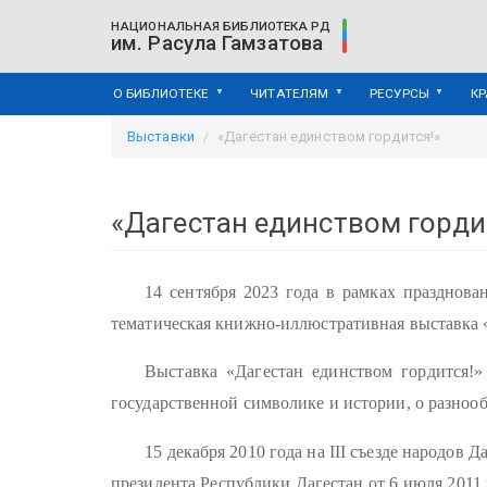
Перейти
НАЦИОНАЛЬНАЯ БИБЛИОТЕКА РД
к
им. Расула Гамзатова
основному
содержанию
О БИБЛИОТЕКЕ
ЧИТАТЕЛЯМ
РЕСУРСЫ
К
Выставки
«Дагестан единством гордится!»
«Дагестан единством горди
14 сентября 2023 года в рамках празднова
тематическая книжно-иллюстративная выставка «
Выставка «Дагестан единством гордится!»
государственной символике и истории, о разнооб
15 декабря 2010 года на III съезде народов
президента Республики Дагестан от 6 июля 2011