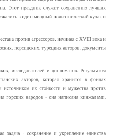
ана. Этот праздник служит сохранению лучших
и сжались в один мощный полиэтнический кулак и
стана против агрессоров, начиная с XVIII века и
зских, персидских, турецких авторов, документы
ов, исследователей и дипломатов. Результатом
станских авторов, которая хранится в фондах
ли источником их стойкости и мужества против
рия горских народов - она написана кинжалами,
ая задача - сохранение и укрепление единства