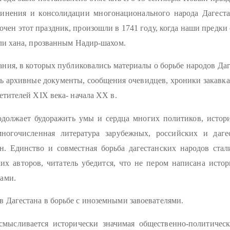
инения и консолидации многонационального народа Дагест
очен этот праздник, произошли в 1741 году, когда наши предк
ли хана, прозванным Надир-шахом.
ия, в которых публиковались материалы о борьбе народов Даге
ь архивные документы, сообщения очевидцев, хроники закавка
етителей XIX века- начала XX в.
должает будоражить умы и сердца многих политиков, историк
ногочисленная литература зарубежных, российских и даге
. Единство и совместная борьба дагестанских народов ста
ких авторов, читатель убедится, что не пером написана исто
ами.
в Дагестана в борьбе с иноземными завоевателями.
смысливается исторически значимая общественно-политическ