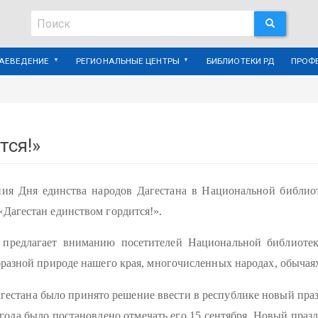
Поиск
ПОИСК
Поиск
РАЕВЕДЕНИЕ
РЕГИОНАЛЬНЫЕ ЦЕНТРЫ
БИБЛИОТЕКИ РД
ПРОФ
тся!»
ния Дня единства народов Дагестана в Национальной библиот
Дагестан единством гордится!».
 предлагает вниманию посетителей Национальной библиотек
разной природе нашего края, многочисленных народах, обычаях
 Дагестана было принято решение ввести в республике новый пра
 года было постановлено отмечать его 15 сентября. Новый праз