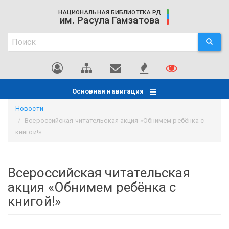
Перейти
НАЦИОНАЛЬНАЯ БИБЛИОТЕКА РД
к
им. Расула Гамзатова
основному
Поиск
содержанию
ПОИСК
Поиск
Основная навигация
Новости
Всероссийская читательская акция «Обнимем ребёнка с
книгой!»
Всероссийская читательская
акция «Обнимем ребёнка с
книгой!»