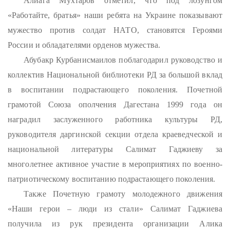
Алиага Мухтаров отметил, что под лозунгом
«Работайте, братья» наши ребята на Украине показывают
мужество против солдат НАТО, становятся Героями
России и обладателями орденов мужества.
Абубакр Курбанисмаилов поблагодарил руководство и
коллектив Национальной библиотеки РД за большой вклад
в воспитании подрастающего поколения. Почетной
грамотой Союза ополчения Дагестана 1999 года он
наградил заслуженного работника культуры РД,
руководителя даргинской секции отдела краеведческой и
национальной литературы Салимат Гаджиеву за
многолетнее активное участие в мероприятиях по военно-
патриотическому воспитанию подрастающего поколения.
Также Почетную грамоту молодежного движения
«Наши герои – люди из стали» Салимат Гаджиева
получила из рук президента организации Алика